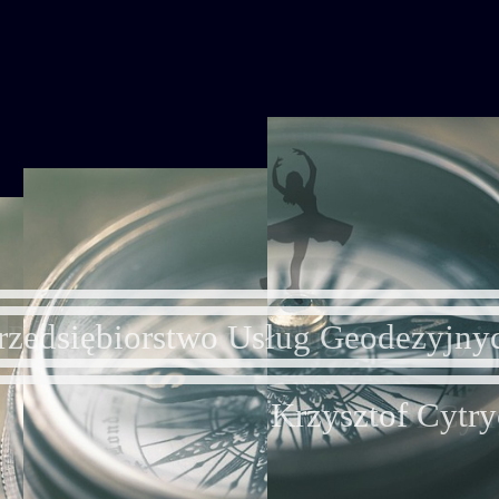
Przedsiębiorstwo Usług Geodezyjn
Krzysztof Cyt