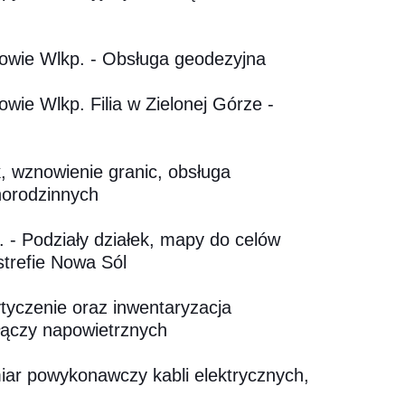
owie Wlkp. - Obsługa geodezyjna
ie Wlkp. Filia w Zielonej Górze -
k, wznowienie granic, obsługa
norodzinnych
 - Podziały działek, mapy do celów
trefie Nowa Sól
tyczenie oraz inwentaryzacja
łączy napowietrznych
iar powykonawczy kabli elektrycznych,